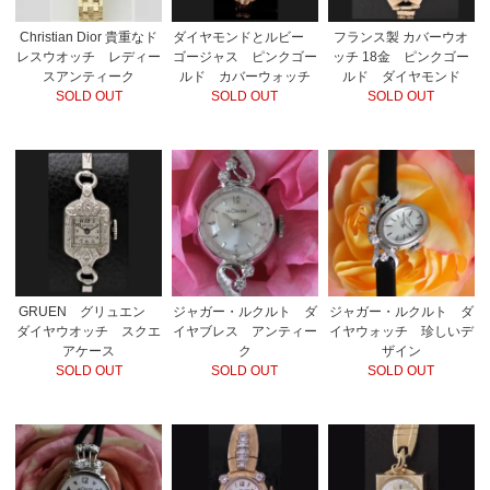
Christian Dior 貴重なド
ダイヤモンドとルビー
フランス製 カバーウオ
レスウオッチ レディー
ゴージャス ピンクゴー
ッチ 18金 ピンクゴー
スアンティーク
ルド カバーウォッチ
ルド ダイヤモンド
SOLD OUT
SOLD OUT
SOLD OUT
GRUEN グリュエン
ジャガー・ルクルト ダ
ジャガー・ルクルト ダ
ダイヤウオッチ スクエ
イヤブレス アンティー
イヤウォッチ 珍しいデ
アケース
ク
ザイン
SOLD OUT
SOLD OUT
SOLD OUT