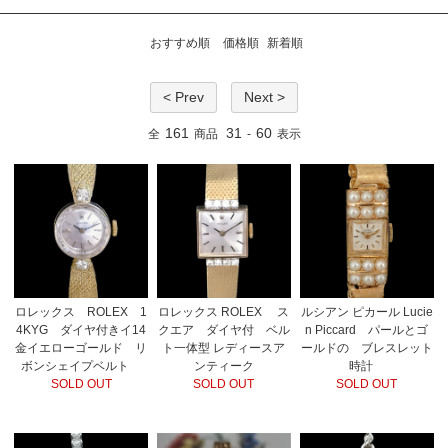
おすすめ順
価格順
新着順
< Prev
Next >
161
31
60
全
商品
-
表示
ロレックス ROLEX 1
ロレックス ROLEX ス
ルシアン ピカール Lucie
4KYG ダイヤ付きイ14
クエア ダイヤ付 ベル
n Piccard パールとゴ
金イエローゴールド リ
ト一体型 レディースア
ールドの ブレスレット
ボンシェイプベルト
ンティーク
時計
SOLD OUT
SOLD OUT
SOLD OUT