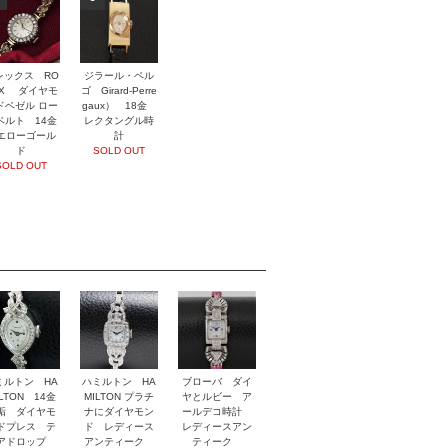
レックス RO
ジラール・ペル
EX ダイヤモ
ゴ Girard-Perre
ドベゼル ロー
gaux） 18金
ベルト 14金
レクタングル時
エローゴール
計
ド
SOLD OUT
SOLD OUT
ミルトン HA
ハミルトン HA
ブローバ ダイ
ILTON 14金
MILTON プラチ
ヤとルビー ア
垢 ダイヤモ
ナにダイヤモン
ールデコ時計
ドプレス テ
ド レディース
レディースアン
アドロップ
アンティーク
ティーク