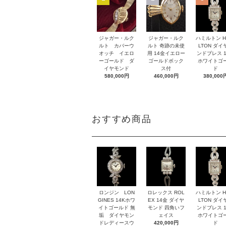
ジャガー・ルク
ジャガー・ルク
ハミルトン H
ルト カバーウ
ルト 奇跡の未使
LTON ダイ
オッチ イエロ
用 14金イエロー
ンドブレス 1
ーゴールド ダ
ゴールドボック
ホワイトゴ
イヤモンド
ス付
ド
580,000円
460,000円
380,000
おすすめ商品
ロンジン LON
ロレックス ROL
ハミルトン H
GINES 14Kホワ
EX 14金 ダイヤ
LTON ダイ
イトゴールド 無
モンド 四角いフ
ンドブレス 1
垢 ダイヤモン
ェイス
ホワイトゴ
ドレディースウ
420,000円
ド