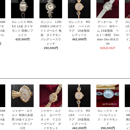
AMI
ロレックス ROL
ロンジン LON
ロレックス RO
ディオール ブ
ロ
ヤモ
EX 14金 ダイヤ
GINES 14Kホワ
LEX ハートの
ローバ Wネー
L
4金
モンド 四角いフ
イトゴールド 無
ラグ 18金無垢
ム 14金無垢 ペ
ン
ール
ェイス
垢 ダイヤモン
レディース
ルト一体型 Chri
プ
420,000円
ドレディースウ
462,000円
stian Dior BULO
イ
円
ォッチ
VA
250,000円
SOLD OUT
AMI
ジャガー・ルク
ジャガー・ルク
ロレックス RO
ロレックス・オ
ハ
ヤモ
ルト 奇跡の未使
ルト カバーウ
LEX ハートの
ーバルフェイ
M
4金
用 14金イエロー
オッチ イエロ
ラグ 18金無垢
ス・ダイヤモン
無
ール
ゴールドボック
ーゴールド ダ
レディース
ド
ン
ス付
イヤモンド
462,000円
298,000円
ィ