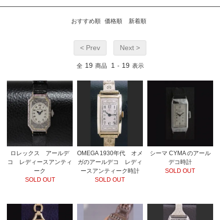
おすすめ順
価格順
新着順
< Prev
Next >
19
1
19
全
商品
-
表示
ロレックス アールデ
OMEGA 1930年代 オメ
シーマ CYMA のアール
コ レディースアンティ
ガのアールデコ レディ
デコ時計
ーク
ースアンティーク時計
SOLD OUT
SOLD OUT
SOLD OUT