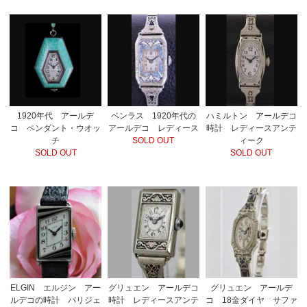
1920年代 アールデ
ベンラス 1920年代の
ハミルトン アールデコ
コ ペンダント・ウオッ
アールデコ レディース
時計 レディースアンテ
チ
SOLD OUT
ィーク
SOLD OUT
SOLD OUT
ELGIN エルジン アー
グリュエン アールデコ
グリュエン アールデ
ルデコの時計 パリジェ
時計 レディースアンテ
コ 18金ダイヤ サファ