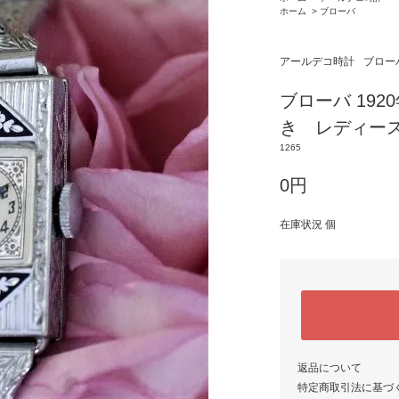
ホーム
>
ブローバ
アールデコ時計
ブロー
ブローバ 192
き レディー
1265
0円
在庫状況 個
返品について
特定商取引法に基づ