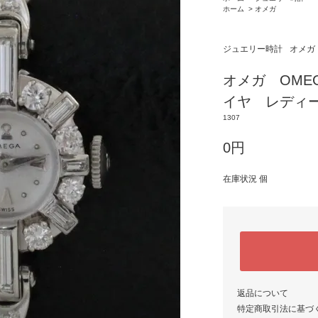
ホーム
>
オメガ
ジュエリー時計
オメガ
オメガ OME
イヤ レディ
1307
0円
在庫状況 個
返品について
特定商取引法に基づ