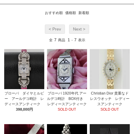
おすすめ順
価格順
新着順
< Prev
Next >
7
1
7
全
商品
-
表示
ブローバ ダイヤとルビ
ブローバ 1920年代 アー
Christian Dior 貴重なド
ー アールデコ時計 レ
ルデコ時計 BOX付き
レスウオッチ レディー
ディースアンティーク
レディースアンティーク
スアンティーク
398,000円
SOLD OUT
SOLD OUT