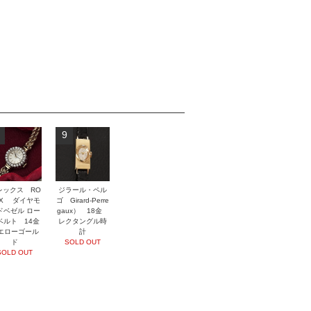
9
レックス RO
ジラール・ペル
EX ダイヤモ
ゴ Girard-Perre
ドベゼル ロー
gaux） 18金
ベルト 14金
レクタングル時
エローゴール
計
ド
SOLD OUT
SOLD OUT