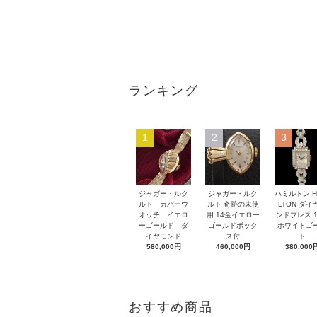
ランキング
1
2
3
ジャガー・ルク
ジャガー・ルク
ハミルトン H
ルト カバーウ
ルト 奇跡の未使
LTON ダイ
オッチ イエロ
用 14金イエロー
ンドブレス 1
ーゴールド ダ
ゴールドボック
ホワイトゴ
イヤモンド
ス付
ド
580,000円
460,000円
380,000
おすすめ商品