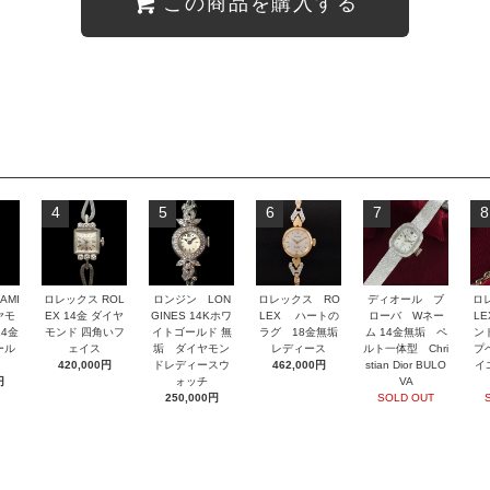
この商品を購入する
4
5
6
7
8
AMI
ロレックス ROL
ロンジン LON
ロレックス RO
ディオール ブ
ロ
ヤモ
EX 14金 ダイヤ
GINES 14Kホワ
LEX ハートの
ローバ Wネー
L
4金
モンド 四角いフ
イトゴールド 無
ラグ 18金無垢
ム 14金無垢 ペ
ン
ール
ェイス
垢 ダイヤモン
レディース
ルト一体型 Chri
プ
420,000円
ドレディースウ
462,000円
stian Dior BULO
イ
円
ォッチ
VA
250,000円
SOLD OUT