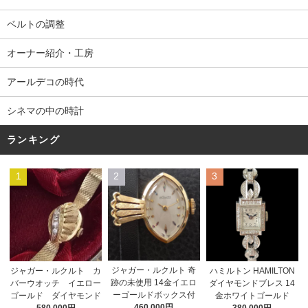
ベルトの調整
オーナー紹介・工房
アールデコの時代
シネマの中の時計
ランキング
1
2
3
ジャガー・ルクルト 奇
ジャガー・ルクルト カ
ハミルトン HAMILTON
跡の未使用 14金イエロ
バーウオッチ イエロー
ダイヤモンドブレス 14
ーゴールドボックス付
ゴールド ダイヤモンド
金ホワイトゴールド
460,000円
580,000円
380,000円