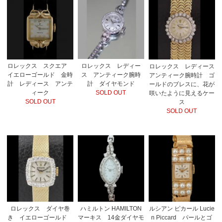
ロレックス レディー
ロレックス スクエア
ロレックス レディース
ス アンティーク腕時
イエローゴールド 金時
アンティーク腕時計 ゴ
計 ダイヤモンド
計 レディース アンテ
ールドのブレスに、花が
SOLD OUT
ィーク
咲いたように見えるケー
SOLD OUT
ス
SOLD OUT
ロレックス ダイヤ巻
ハミルトン HAMILTON
ルシアン ピカール Lucie
き イエローゴールド
マーキス 14金ダイヤモ
n Piccard パールとゴ